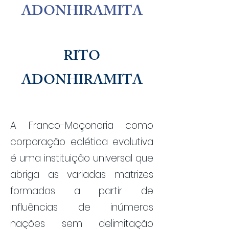
Praça da Sé, São Paulo - CEP
01001-001
ADONHIRAMITA
R
ITO
ADONHIRAMITA
A Franco-Maçonaria com
o
cor
p
oração eclética evolutiva
é uma instituição universal que
abriga as
variadas matrizes
formadas a partir de
influências de inúmeras
nações sem delimitação