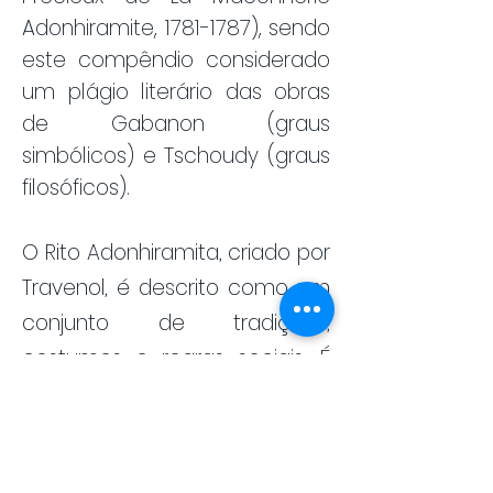
Adonhiramite,
1781-1787)
, sendo
este compêndio considerado
um plágio literário das obras
de Gabanon (graus
simbólicos) e Tschoudy (graus
filosóficos).
O Rito Adonhiramita, criado por
Travenol, é descrito como um
conjunto de tradições,
costumes e regras sociais. É
uma "síntese orientadora, uma
escola de perfeição, um
magistério de sabedoria, um