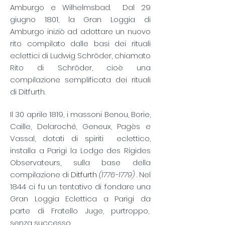
Amburgo e Wilhelmsbad.
​
Dal 29
giugno 1801, la Gran Loggia di
Amburgo iniziò ad adottare un nuovo
rito compilato dalle basi dei rituali
eclettici di Ludwig Schröder, chiamato
Rito di Schröder, cioè una
compilazione semplificata dei rituali
di Ditfurth.
Il 30 aprile 1819, i massoni Benou, Borie,
Caille, Delaroché, Geneux, Pagès e
Vassal, dotati di
spiriti
eclettico,
installa a Parigi la Lodge des Rigides
Observateurs, sulla base della
compilazione di
Ditfurth
(1776-1779)
. Nel
1844 ci fu un tentativo di fondare una
Gran Loggia Eclettica a Parigi da
parte di Fratello Juge, purtroppo,
senza successo.