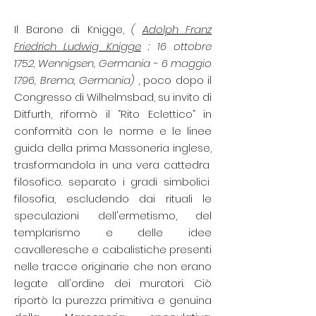
Il Barone di Knigge,
(
Adolph Franz
Friedrich Ludwig Knigge
: 16 ottobre
1752, Wennigsen, Germania - 6 maggio
1796, Brema, Germania)
, poco dopo il
Congresso di Wilhelmsbad, su invito di
Ditfurth, riformò il “Rito Eclettico” in
conformità con le norme e le linee
guida della prima Massoneria inglese,
trasformandola in una vera
cattedra
filosofico. separato i gradi simbolici
filosofia, escludendo dai rituali le
speculazioni dell'ermetismo, del
templarismo e delle idee
cavalleresche e cabalistiche presenti
nelle tracce originarie che non erano
legate all'ordine dei muratori. Ciò
riportò la purezza primitiva e genuina