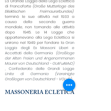
La Grande Loggia della Lega Eclettica
di Francoforte
(Große Mutterloge des
Eklektischen Freimaurerbundes)
terminò le sue attività nel 1933 a
causa della seconda guerra
mondiale, non tornando alle attività
dopo
1945. Le 14 Logge che
appartenevano alla Lega Eclettica si
unirono nel 1949 per fondare la
Gran
Loggia degli Ex Massoni Liberi e
Accettati della Germania
(Großloge
der Alten Freien und Angenommenen
Maurer von Deutschland - GLAFuAMvD)
, Confederato delle Grandi Logge
Unite di Germania (Vereinigte
Großlogen von Deutschland - VGLvD)
.
MASSONERIA ECLETICA
IN URUGUAY,
ARGENTINA E
BRASILE