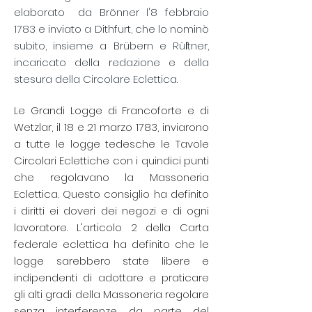
elaborato
da Brönner l'8 febbraio
1783 e inviato a Dithfurt, che lo nominò
subito, insieme a Brübern e Rüſtner,
incaricato della redazione e della
stesura della Circolare Eclettica.
Le Grandi Logge di Francoforte e di
Wetzlar, il 18 e 21 marzo 1783, inviarono
a tutte le logge tedesche le Tavole
Circolari Eclettiche con i quindici punti
che regolavano la Massoneria
Eclettica. Questo consiglio ha definito
i diritti ei doveri dei negozi e di ogni
lavoratore.
L'articolo 2 della Carta
federale eclettica ha definito che le
logge sarebbero state libere e
indipendenti di adottare e praticare
gli alti gradi della Massoneria regolare
senza interferenze da parte del