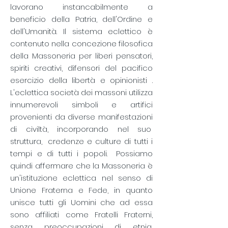
lavorano instancabilmente a
beneficio della Patria, dell'Ordine e
dell'Umanità. Il sistema eclettico è
contenuto nella concezione filosofica
della Massoneria per liberi pensatori,
spiriti creativi, difensori del pacifico
esercizio della libertà e opinionisti
.
L'eclettica società dei massoni utilizza
innumerevoli simboli e artifici
provenienti da diverse manifestazioni
di civiltà, incorporando nel suo
struttura,
credenze e culture di tutti i
tempi e di tutti i popoli.
Possiamo
quindi affermare che la Massoneria è
un'istituzione eclettica nel senso di
Unione Fraterna e Fede, in quanto
unisce tutti gli Uomini che ad essa
sono affiliati come Fratelli Fraterni,
senza preoccupazioni di etnia,