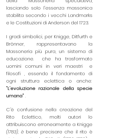
della Massoneria speculativa,
lasciando solo l'essenza massonica
stabilita secondo i vecchi Landmarks
e le Costituzioni di Anderson del 1723.
I gradi simbolici, per Knigge, Ditfurth e
Brönner, rappresentavano la
Massoneria più pura, un sistema di
educazione.
che ha trasformato
uomini comuni in veri
maestri
e
filosofi
, essendo il fondamento di
ogni struttura eclettica o anche:
"L'evoluzione razionale della specie
umana"
.
C'è confusione nella creazione del
Rito Eclettico, molti autori lo
attribuiscono erroneamente a Knigge
(1783), è
bene precisare che il rito è