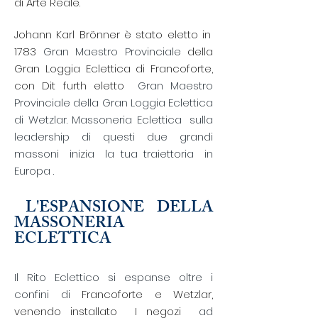
di Arte Reale.
Johann Karl Brönner è stato eletto in
1783
Gran Maestro Provinciale
della
Gran Loggia Eclettica di Francoforte,
con Dit
furth eletto
Gran Maestro
Provinciale della Gran Loggia Eclettica
di Wetzlar. Massoneria
Eclettica
sulla
leadership di questi due grandi
massoni
inizia
la tua
traiettoria
in
Europa
.
L'ESPANSIONE DELLA
​
MASSONERIA
ECLETTICA
​
Il Rito Eclettico si espanse oltre i
confini di
Francoforte e Wetzlar,
venendo
installato
I negozi
ad