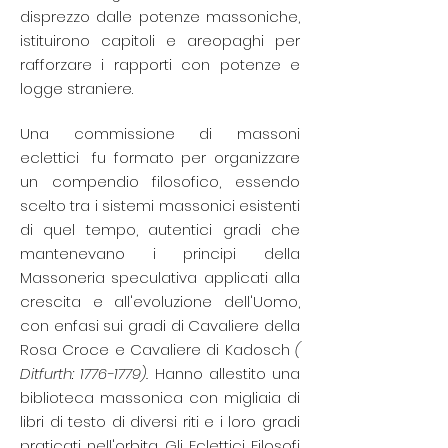
disprezzo dalle potenze massoniche,
istituirono capitoli e areopaghi per
rafforzare i rapporti con potenze e
logge straniere.
Una commissione di
massoni
eclettici
fu formato per organizzare
un compendio filosofico, essendo
scelto tra i sistemi massonici esistenti
di quel tempo, autentici gradi che
mantenevano i principi della
Massoneria speculativa applicati alla
crescita e all'evoluzione dell'Uomo,
con enfasi sui gradi di Cavaliere della
Rosa Croce e Cavaliere di Kadosch
(
Ditfurth:
1776-1779)
.
Hanno allestito una
biblioteca massonica con migliaia di
libri di testo di diversi riti e i loro gradi
praticati nell'orbita. Gli Eclettici Filosofi