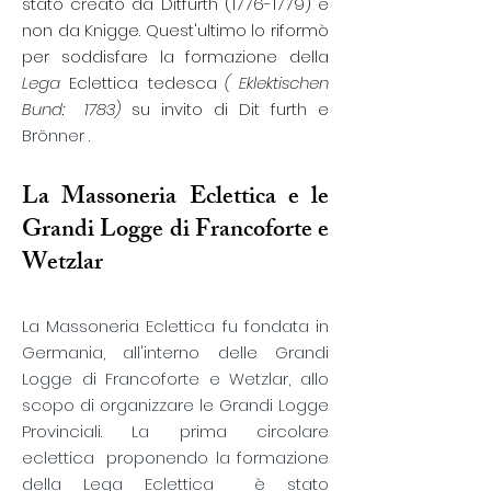
stato creato da Ditfurth (1776-1779) e
non da Knigge. Quest'ultimo lo riformò
per soddisfare la formazione della
Lega
Eclettica tedesca
( Eklektischen
Bund:
1783)
su invito di
Dit
furth
e
Brönner
.
La Massoneria Eclettica e le
Grandi Logge di Francoforte e
Wetzlar
La Massoneria Eclettica fu fondata in
Germania, all'interno delle Grandi
Logge di Francoforte e Wetzlar, allo
scopo di organizzare le Grandi Logge
Provinciali. La prima
circolare
eclettica
proponendo la formazione
della
Lega Eclettica
è stato