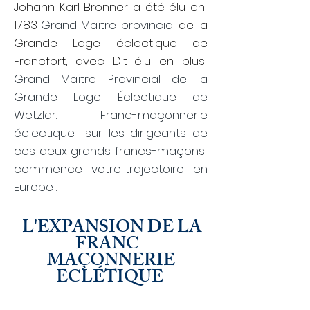
Johann Karl Brönner a été élu en
1783
Grand Maître provincial
de la
Grande Loge éclectique de
Francfort, avec Dit
élu en plus
Grand Maître Provincial de la
Grande Loge Éclectique de
Wetzlar. Franc-maçonnerie
éclectique
sur les dirigeants de
ces deux grands francs-maçons
commence
votre
trajectoire
en
Europe
.
L'EXPANSION DE LA
​
FRANC-
MAÇONNERIE
ECLÉTIQUE
​