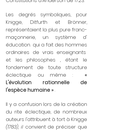
Constitutions d'Anderson de 1723.
Les degrés symboliques, pour
Knigge, Ditfurth et Brönner,
représentaient la plus pure franc-
maçonnerie, un système d'
éducation.
qui a fait des hommes
ordinaires de vrais
enseignants
et les
philosophes
, étant le
fondement de toute structure
éclectique ou même :
«
L'évolution rationnelle de
l'espèce humaine »
.
Il y a confusion lors de la création
du rite éclectique, de nombreux
auteurs l'attribuent à tort à Knigge
(1783), il
convient de préciser que