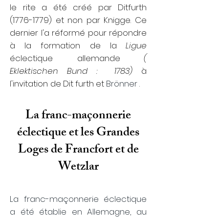
le rite a été créé par Ditfurth
(1776-1779)
et non par Knigge. Ce
dernier l'a réformé pour répondre
à la formation de la
Ligue
éclectique allemande
(
Eklektischen Bund :
1783)
à
l'invitation de
Dit
furth
et
Brönner
.
La franc-maçonnerie
éclectique et les Grandes
Loges de Francfort et de
Wetzlar
La franc-maçonnerie éclectique
a été établie en Allemagne, au