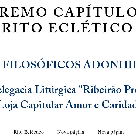
PREMO CAPÍTULO
RITO ECLÉTICO
 FILOSÓFICOS ADONHI
legacia Litúrgica "Ribeirão Pr
Loja Capitular Amor e Carida
o
Rito Ecléctico
Nova página
Nova página