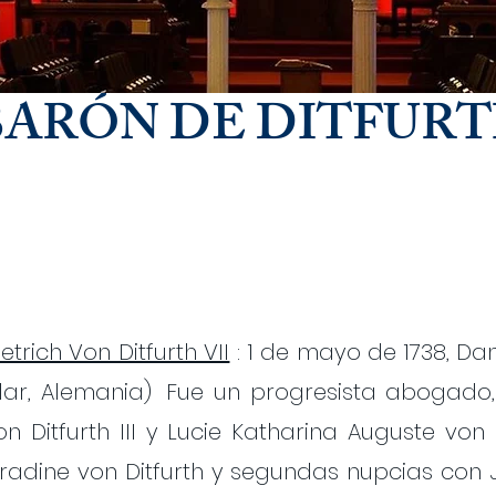
BARÓN DE DITFUR
etrich Von Ditfurth VII
: 1 de mayo de 1738, Da
lar, Alemania)
Fue un progresista abogado, e
on Ditfurth III y Lucie Katharina Auguste von 
adine von Ditfurth y segundas nupcias con J