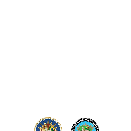
LHO PATRIARCAL ADONHI
Delegarcia Litúrgica "Ribeirão Preto" - SC
Loja Capitular Amor e Caridade