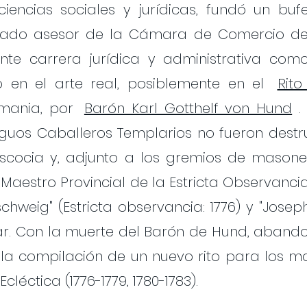
iencias sociales y jurídicas, fundó un bu
rado asesor de la Cámara de Comercio del 
ante carrera jurídica y administrativa como
o en el arte real, posiblemente en el
Rito
emania, por
Barón Karl Gotthelf von Hund
. 
iguos Caballeros Templarios no fueron destr
Escocia y, adjunto a los gremios de masone
 Maestro Provincial de la Estricta Observancia
hweig" (Estricta observancia: 1776) y "Jose
lar. Con la muerte del Barón de Hund, aband
la compilación de un nuevo rito para los 
cléctica (1776-1779, 1780-1783).